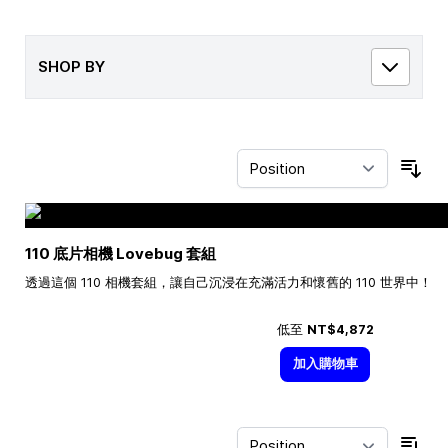
SHOP BY
Sor
110 底片相機 Lovebug 套組
透過這個 110 相機套組，讓自己沉浸在充滿活力和懷舊的 110 世界中！
低至
NT$4,872
加入購物車