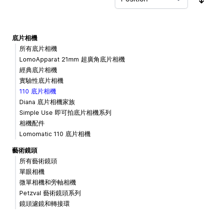
Sor
底片相機
所有底片相機
LomoApparat 21mm 超廣角底片相機
經典底片相機
實驗性底片相機
110 底片相機
Diana 底片相機家族
Simple Use 即可拍底片相機系列
相機配件
Lomomatic 110 底片相機
藝術鏡頭
所有藝術鏡頭
單眼相機
微單相機和旁軸相機
Petzval 藝術鏡頭系列
鏡頭濾鏡和轉接環