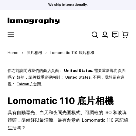
We ship internationally.
Skip to Content
Search
聯絡
購物車
Home
›
底片相機
›
Lomomatic 110 底片相機
你之前訪問過我們的商店頁面：
United States
. 需要重新導向頁面
嗎？ 好的，請將我重定導向到：
United States
.
不用，我想留在這
裡：
Taiwan / 台灣.
Lomomatic 110 底片相機
具有自動曝光、白天和夜間光圈模式、可調較的 ISO 和玻璃
鏡頭，準備好以最清晰、最有創意的 Lomomatic 110 來記錄
生活嗎？