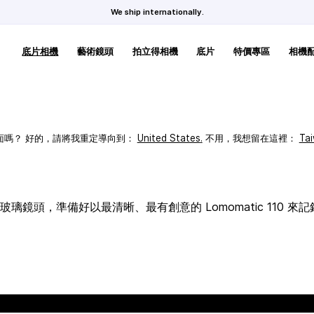
We ship internationally.
底片相機
藝術鏡頭
拍立得相機
底片
特價專區
相機
頁面嗎？ 好的，請將我重定導向到：
United States
.
不用，我想留在這裡：
Ta
璃鏡頭，準備好以最清晰、最有創意的 Lomomatic 110 來