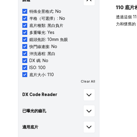
110 底片
特殊全景格式: No
透過這個 1
半格（可選擇）: No
力和懷舊的 
底片種類: 黑白負片
多重曝光: Yes
鏡頭焦距: 10mm 魚眼
快門線連接: No
沖洗過程: 黑白
DX 碼: No
ISO: 100
底片大小: 110
Clear All
DX Code Reader
已曝光的齒孔
適用底片