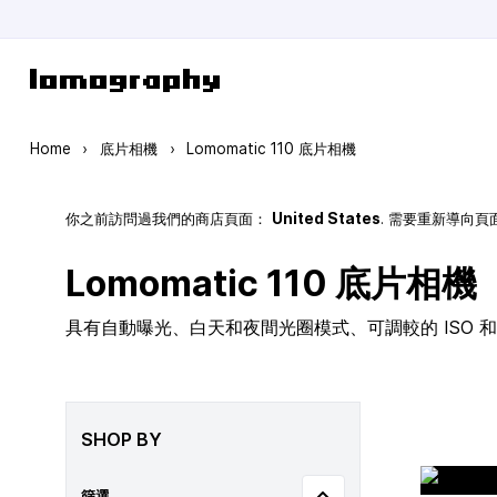
Skip to Content
Home
›
底片相機
›
Lomomatic 110 底片相機
你之前訪問過我們的商店頁面：
United States
. 需要重新導向
Lomomatic 110 底片相機
具有自動曝光、白天和夜間光圈模式、可調較的 ISO 和玻
SHOP BY
篩選