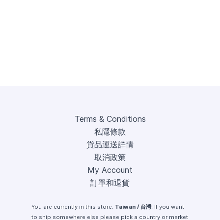
Terms & Conditions
私隱條款
貨品運送詳情
取消政策
My Account
訂單和退貨
You are currently in this store:
Taiwan / 台灣
. If you want
to ship somewhere else please pick a country or market