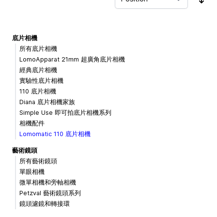
Sor
底片相機
所有底片相機
LomoApparat 21mm 超廣角底片相機
經典底片相機
實驗性底片相機
110 底片相機
Diana 底片相機家族
Simple Use 即可拍底片相機系列
相機配件
Lomomatic 110 底片相機
藝術鏡頭
所有藝術鏡頭
單眼相機
微單相機和旁軸相機
Petzval 藝術鏡頭系列
鏡頭濾鏡和轉接環