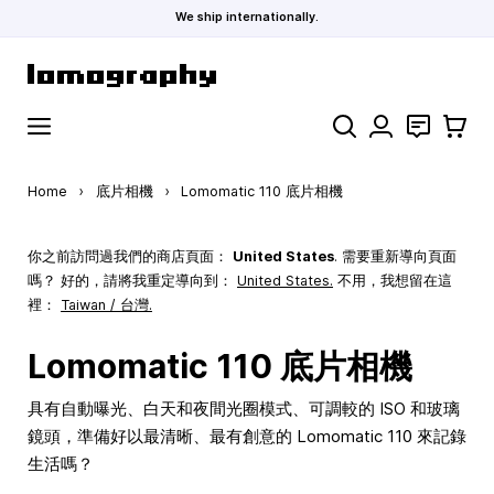
We ship internationally.
Skip to Content
Search
聯絡
購物車
Home
›
底片相機
›
Lomomatic 110 底片相機
你之前訪問過我們的商店頁面：
United States
. 需要重新導向頁面
嗎？ 好的，請將我重定導向到：
United States
.
不用，我想留在這
裡：
Taiwan / 台灣.
Lomomatic 110 底片相機
具有自動曝光、白天和夜間光圈模式、可調較的 ISO 和玻璃
鏡頭，準備好以最清晰、最有創意的 Lomomatic 110 來記錄
生活嗎？