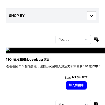
SHOP BY
Sor
110 底片相機 Lovebug 套組
透過這個 110 相機套組，讓自己沉浸在充滿活力和懷舊的 110 世界中！
低至
NT$4,872
加入購物車