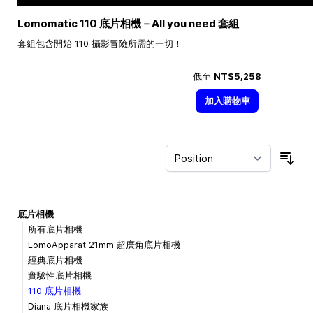
Lomomatic 110 底片相機－All you need 套組
套組包含開始 110 攝影冒險所需的一切！
低至
NT$5,258
加入購物車
Sor
底片相機
所有底片相機
LomoApparat 21mm 超廣角底片相機
經典底片相機
實驗性底片相機
110 底片相機
Diana 底片相機家族