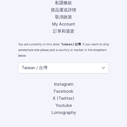
私隱條款
貨品運送詳情
取消政策
My Account
訂單和退貨
You are currently in this store:
Taiwan / 台灣
. If you want to ship
somewhere else please pick a country or market in the dropdown
below.
Instagram
Facebook
X (Twitter)
Youtube
Lomography