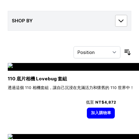
SHOP BY
Sor
110 底片相機 Lovebug 套組
透過這個 110 相機套組，讓自己沉浸在充滿活力和懷舊的 110 世界中！
低至
NT$4,872
加入購物車