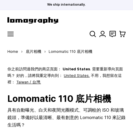
We ship internationally.
Skip to Content
Search
聯絡
購物車
Home
›
底片相機
›
Lomomatic 110 底片相機
你之前訪問過我們的商店頁面：
United States
. 需要重新導向頁面
嗎？ 好的，請將我重定導向到：
United States
.
不用，我想留在這
裡：
Taiwan / 台灣.
Lomomatic 110 底片相機
具有自動曝光、白天和夜間光圈模式、可調較的 ISO 和玻璃
鏡頭，準備好以最清晰、最有創意的 Lomomatic 110 來記錄
生活嗎？