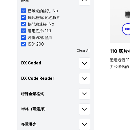
已曝光的齒孔: No
底片種類: 彩色負片
快門線連接: No
適用底片: 110
沖洗過程: 黑白
ISO: 200
110 底片
Clear All
透過這個 1
DX Coded
力和懷舊的 
DX Code Reader
特殊全景格式
半格（可選擇）
多重曝光