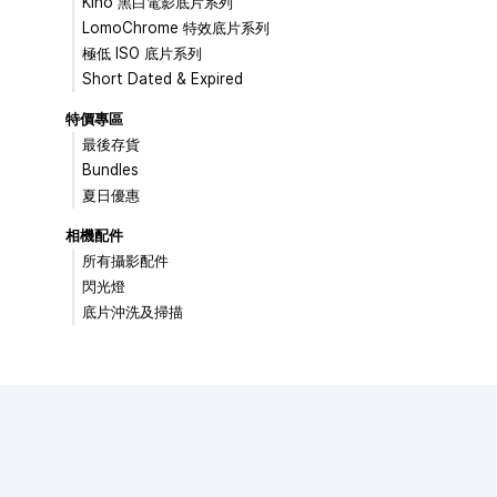
Kino 黑白電影底片系列
LomoChrome 特效底片系列
極低 ISO 底片系列
Short Dated & Expired
特價專區
最後存貨
Bundles
夏日優惠
相機配件
所有攝影配件
閃光燈
底片沖洗及掃描