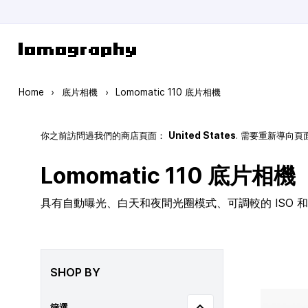
Skip to Content
Home
›
底片相機
›
Lomomatic 110 底片相機
你之前訪問過我們的商店頁面：
United States
. 需要重新導向
Lomomatic 110 底片相機
具有自動曝光、白天和夜間光圈模式、可調較的 ISO 和玻
SHOP BY
篩選