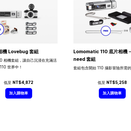
相機 Lovebug 套組
Lomomatic 110 底片相機－A
need 套組
10 相機套組，讓自己沉浸在充滿活
110 世界中！
套組包含開始 110 攝影冒險所需
低至
NT$4,872
低至
NT$5,258
加入購物車
加入購物車