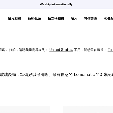
We ship internationally.
底片相機
藝術鏡頭
拍立得相機
底片
特價專區
相機
頁面嗎？ 好的，請將我重定導向到：
United States
.
不用，我想留在這裡：
Ta
璃鏡頭，準備好以最清晰、最有創意的 Lomomatic 110 來