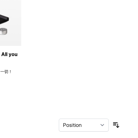
ll you
的一切！
Sort By