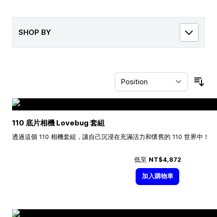
SHOP BY
Sor
110 底片相機 Lovebug 套組
透過這個 110 相機套組，讓自己沉浸在充滿活力和懷舊的 110 世界中！
低至
NT$4,872
加入購物車