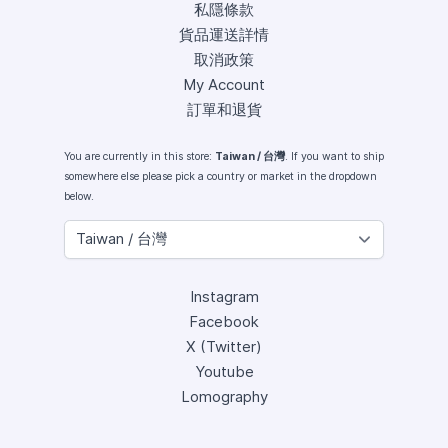
私隱條款
貨品運送詳情
取消政策
My Account
訂單和退貨
You are currently in this store:
Taiwan / 台灣
. If you want to ship
somewhere else please pick a country or market in the dropdown
below.
Instagram
Facebook
X (Twitter)
Youtube
Lomography