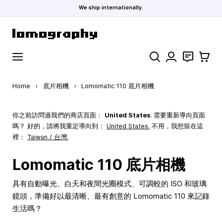
We ship internationally.
Skip to Content
Search
聯絡
購物車
Home
›
底片相機
›
Lomomatic 110 底片相機
你之前訪問過我們的商店頁面：
United States
. 需要重新導向頁面
嗎？ 好的，請將我重定導向到：
United States
.
不用，我想留在這
裡：
Taiwan / 台灣.
Lomomatic 110 底片相機
具有自動曝光、白天和夜間光圈模式、可調較的 ISO 和玻璃
鏡頭，準備好以最清晰、最有創意的 Lomomatic 110 來記錄
生活嗎？