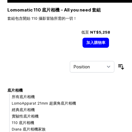
Lomomatic 110 底片相機－All you need 套組
套組包含開始 110 攝影冒險所需的一切！
低至
NT$5,258
加入購物車
Sor
底片相機
所有底片相機
LomoApparat 21mm 超廣角底片相機
經典底片相機
實驗性底片相機
110 底片相機
Diana 底片相機家族