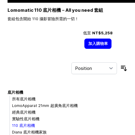
Lomomatic 110 底片相機－All you need 套組
套組包含開始 110 攝影冒險所需的一切！
低至
NT$5,258
加入購物車
Sor
底片相機
所有底片相機
LomoApparat 21mm 超廣角底片相機
經典底片相機
實驗性底片相機
110 底片相機
Diana 底片相機家族