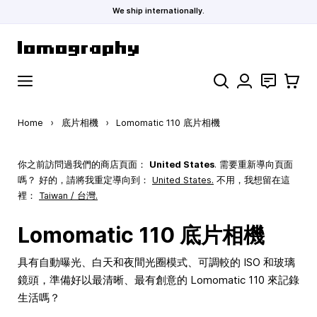
We ship internationally.
Skip to Content
Search
聯絡
購物車
Home
›
底片相機
›
Lomomatic 110 底片相機
你之前訪問過我們的商店頁面：
United States
. 需要重新導向頁面
嗎？ 好的，請將我重定導向到：
United States
.
不用，我想留在這
裡：
Taiwan / 台灣.
Lomomatic 110 底片相機
具有自動曝光、白天和夜間光圈模式、可調較的 ISO 和玻璃
鏡頭，準備好以最清晰、最有創意的 Lomomatic 110 來記錄
生活嗎？