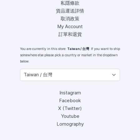
私隱條款
貨品運送詳情
取消政策
My Account
訂單和退貨
You are currently in this store:
Taiwan / 台灣
. If you want to ship
somewhere else please pick a country or market in the dropdown
below.
Instagram
Facebook
X (Twitter)
Youtube
Lomography