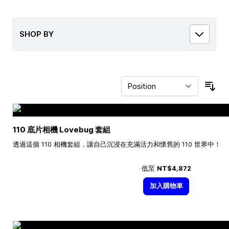
SHOP BY
Sor
110 底片相機 Lovebug 套組
透過這個 110 相機套組，讓自己沉浸在充滿活力和懷舊的 110 世界中！
低至
NT$4,872
加入購物車