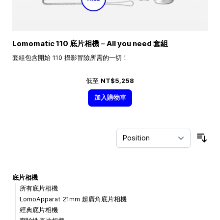
Lomomatic 110 底片相機－All you need 套組
套組包含開始 110 攝影冒險所需的一切！
低至
NT$5,258
加入購物車
Sor
底片相機
所有底片相機
LomoApparat 21mm 超廣角底片相機
經典底片相機