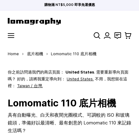
購物滿 NT$5,000 即享免運優惠
Skip to Content
Search
聯絡
購物車
Home
›
底片相機
›
Lomomatic 110 底片相機
你之前訪問過我們的商店頁面：
United States
. 需要重新導向頁面
嗎？ 好的，請將我重定導向到：
United States
.
不用，我想留在這
裡：
Taiwan / 台灣.
Lomomatic 110 底片相機
具有自動曝光、白天和夜間光圈模式、可調較的 ISO 和玻璃
鏡頭，準備好以最清晰、最有創意的 Lomomatic 110 來記錄
生活嗎？