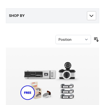
SHOP BY
Sor