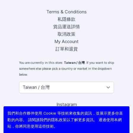
Terms & Conditions
私隱條款
貨品運送詳情
取消政策
My Account
訂單和退貨
You are currently in this store:
Taiwan / 台灣
. If you want to ship
somewhere else please pick a country or market in the dropdown
below.
Instagram
Facebook
我們和合作夥伴使用 Cookie 等技術來收集的資訊，並展示更多你喜
X (Twitter)
歡的內容。 請閱讀我們的
隱私政策
以了解更多資訊。 通過使用本網
Youtube
站，你將同意使用這些技術。