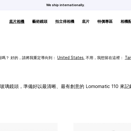
We ship internationally.
底片相機
藝術鏡頭
拍立得相機
底片
特價專區
相機
頁面嗎？ 好的，請將我重定導向到：
United States
.
不用，我想留在這裡：
Ta
璃鏡頭，準備好以最清晰、最有創意的 Lomomatic 110 來