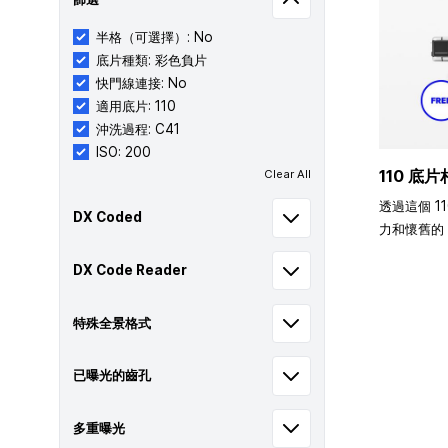
半格（可選擇）: No
底片種類: 彩色負片
快門線連接: No
適用底片: 110
沖洗過程: C41
ISO: 200
110 底片
Clear All
透過這個 1
DX Coded
力和懷舊的 
DX Code Reader
特殊全景格式
已曝光的齒孔
多重曝光