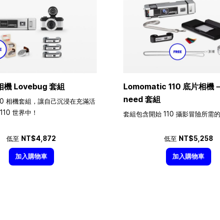
相機 Lovebug 套組
Lomomatic 110 底片相機－A
need 套組
10 相機套組，讓自己沉浸在充滿活
110 世界中！
套組包含開始 110 攝影冒險所需
低至
NT$4,872
低至
NT$5,258
加入購物車
加入購物車