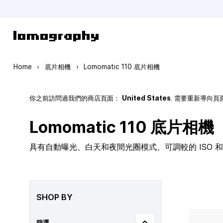
Skip to Content
Home
›
底片相機
›
Lomomatic 110 底片相機
你之前訪問過我們的商店頁面：
United States
. 需要重新導向
Lomomatic 110 底片相機
具有自動曝光、白天和夜間光圈模式、可調較的 ISO 和玻
SHOP BY
篩選