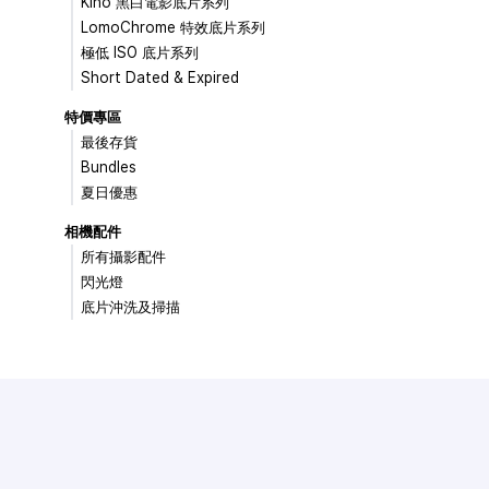
Kino 黑白電影底片系列
LomoChrome 特效底片系列
極低 ISO 底片系列
Short Dated & Expired
特價專區
最後存貨
Bundles
夏日優惠
相機配件
所有攝影配件
閃光燈
底片沖洗及掃描