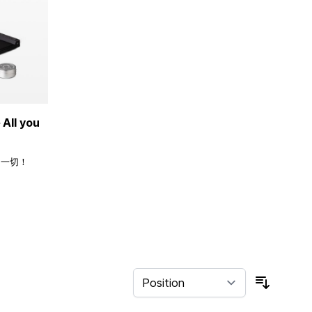
ll you
的一切！
Sort By