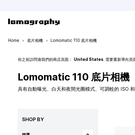
Skip to Content
Home
›
底片相機
›
Lomomatic 110 底片相機
你之前訪問過我們的商店頁面：
United States
. 需要重新導向
Lomomatic 110 底片相機
具有自動曝光、白天和夜間光圈模式、可調較的 ISO 和玻
SHOP BY
篩選