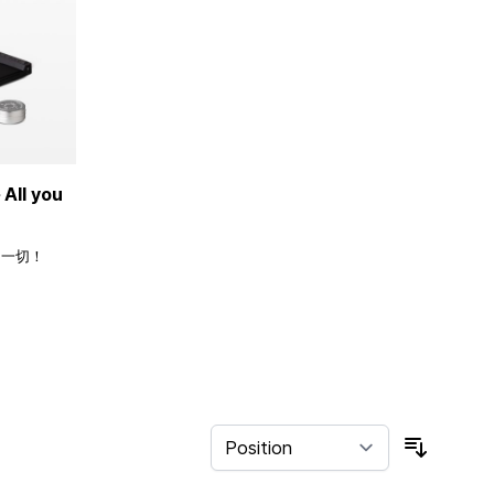
ll you
的一切！
Sort By