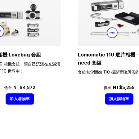
相機 Lovebug 套組
Lomomatic 110 底片相機－A
need 套組
10 相機套組，讓自己沉浸在充滿活
110 世界中！
套組包含開始 110 攝影冒險所需
低至
NT$4,872
低至
NT$5,258
加入購物車
加入購物車