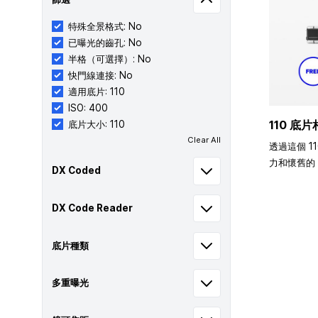
特殊全景格式: No
已曝光的齒孔: No
半格（可選擇）: No
快門線連接: No
適用底片: 110
ISO: 400
110 底片
底片大小: 110
Clear All
透過這個 1
力和懷舊的 
DX Coded
DX Code Reader
底片種類
多重曝光