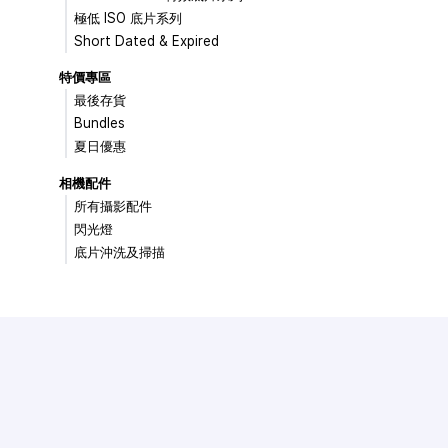
極低 ISO 底片系列
Short Dated & Expired
特價專區
最後存貨
Bundles
夏日優惠
相機配件
所有攝影配件
閃光燈
底片沖洗及掃描