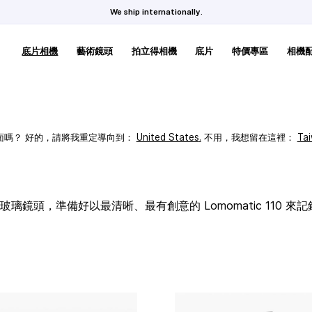
We ship internationally.
底片相機
藝術鏡頭
拍立得相機
底片
特價專區
相機
頁面嗎？ 好的，請將我重定導向到：
United States
.
不用，我想留在這裡：
Ta
璃鏡頭，準備好以最清晰、最有創意的 Lomomatic 110 來