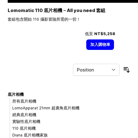
Lomomatic 110 底片相機－All you need 套組
套組包含開始 110 攝影冒險所需的一切！
低至
NT$5,258
加入購物車
Sor
底片相機
所有底片相機
LomoApparat 21mm 超廣角底片相機
經典底片相機
實驗性底片相機
110 底片相機
Diana 底片相機家族