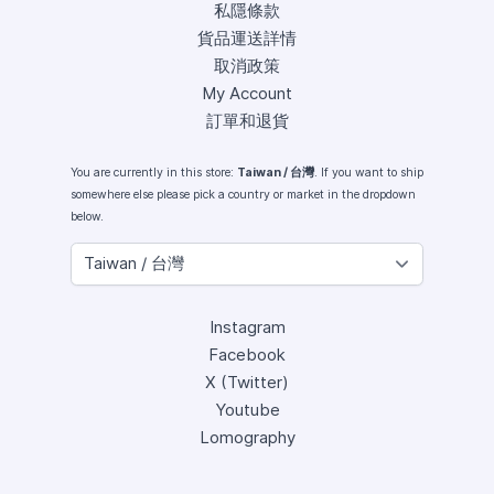
私隱條款
貨品運送詳情
取消政策
My Account
訂單和退貨
You are currently in this store:
Taiwan / 台灣
. If you want to ship
somewhere else please pick a country or market in the dropdown
below.
Instagram
Facebook
X (Twitter)
Youtube
Lomography