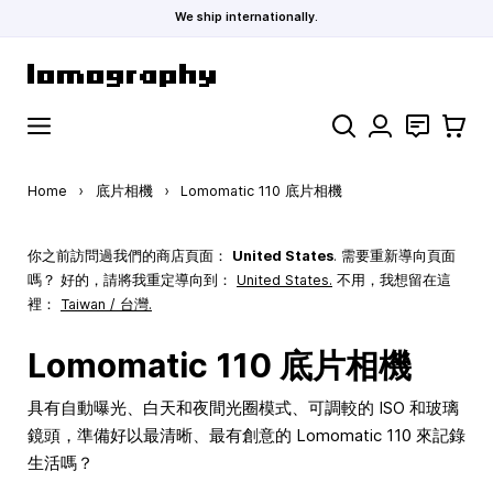
We ship internationally.
Skip to Content
Search
聯絡
購物車
Home
›
底片相機
›
Lomomatic 110 底片相機
你之前訪問過我們的商店頁面：
United States
. 需要重新導向頁面
嗎？ 好的，請將我重定導向到：
United States
.
不用，我想留在這
裡：
Taiwan / 台灣.
Lomomatic 110 底片相機
具有自動曝光、白天和夜間光圈模式、可調較的 ISO 和玻璃
鏡頭，準備好以最清晰、最有創意的 Lomomatic 110 來記錄
生活嗎？