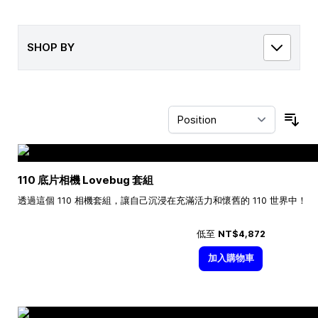
SHOP BY
Sor
110 底片相機 Lovebug 套組
透過這個 110 相機套組，讓自己沉浸在充滿活力和懷舊的 110 世界中！
低至
NT$4,872
加入購物車