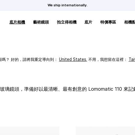
We ship internationally.
底片相機
藝術鏡頭
拍立得相機
底片
特價專區
相機
頁面嗎？ 好的，請將我重定導向到：
United States
.
不用，我想留在這裡：
Ta
璃鏡頭，準備好以最清晰、最有創意的 Lomomatic 110 來