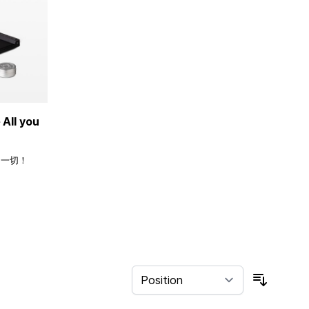
ll you
的一切！
Sort By