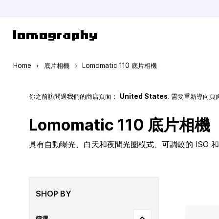
Skip to Content
Home
›
底片相機
›
Lomomatic 110 底片相機
你之前訪問過我們的商店頁面：
United States
. 需要重新導向
Lomomatic 110 底片相機
具有自動曝光、白天和夜間光圈模式、可調較的 ISO 和玻
SHOP BY
篩選