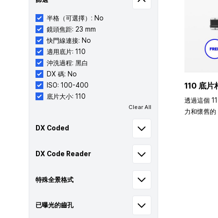
半格（可選擇）: No
鏡頭焦距: 23 mm
快門線連接: No
適用底片: 110
沖洗過程: 黑白
DX 碼: No
110 底片
ISO: 100-400
底片大小: 110
透過這個 1
Clear All
力和懷舊的 
DX Coded
DX Code Reader
特殊全景格式
已曝光的齒孔