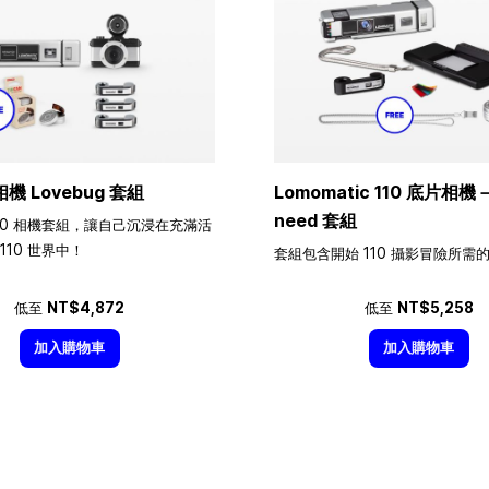
相機 Lovebug 套組
Lomomatic 110 底片相機－A
need 套組
10 相機套組，讓自己沉浸在充滿活
110 世界中！
套組包含開始 110 攝影冒險所需
低至
NT$4,872
低至
NT$5,258
加入購物車
加入購物車