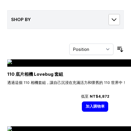
SHOP BY
Sor
110 底片相機 Lovebug 套組
透過這個 110 相機套組，讓自己沉浸在充滿活力和懷舊的 110 世界中！
低至
NT$4,872
加入購物車