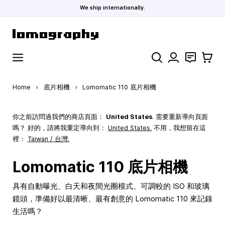
We ship internationally.
Skip to Content
Search
聯絡
購物車
Home
›
底片相機
›
Lomomatic 110 底片相機
你之前訪問過我們的商店頁面：
United States
. 需要重新導向頁面
嗎？ 好的，請將我重定導向到：
United States
.
不用，我想留在這
裡：
Taiwan / 台灣.
Lomomatic 110 底片相機
具有自動曝光、白天和夜間光圈模式、可調較的 ISO 和玻璃
鏡頭，準備好以最清晰、最有創意的 Lomomatic 110 來記錄
生活嗎？