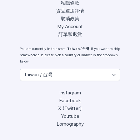
私隱條款
貨品運送詳情
取消政策
My Account
訂單和退貨
You are currently in this store:
Taiwan / 台灣
. If you want to ship
somewhere else please pick a country or market in the dropdown
below.
Instagram
Facebook
X (Twitter)
Youtube
Lomography