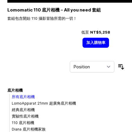
Lomomatic 110 底片相機－All you need 套組
套組包含開始 110 攝影冒險所需的一切！
低至
NT$5,258
加入購物車
Sor
底片相機
所有底片相機
LomoApparat 21mm 超廣角底片相機
經典底片相機
實驗性底片相機
110 底片相機
Diana 底片相機家族