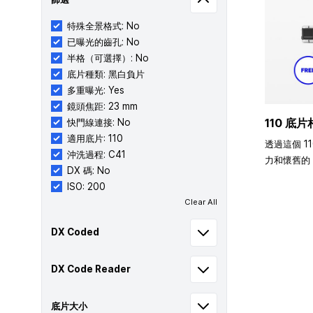
特殊全景格式: No
已曝光的齒孔: No
半格（可選擇）: No
底片種類: 黑白負片
多重曝光: Yes
鏡頭焦距: 23 mm
110 底片
快門線連接: No
適用底片: 110
透過這個 1
沖洗過程: C41
力和懷舊的 
DX 碼: No
ISO: 200
Clear All
DX Coded
DX Code Reader
底片大小