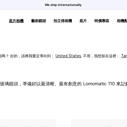
We ship internationally.
底片相機
藝術鏡頭
拍立得相機
底片
特價專區
相機
頁面嗎？ 好的，請將我重定導向到：
United States
.
不用，我想留在這裡：
Ta
璃鏡頭，準備好以最清晰、最有創意的 Lomomatic 110 來