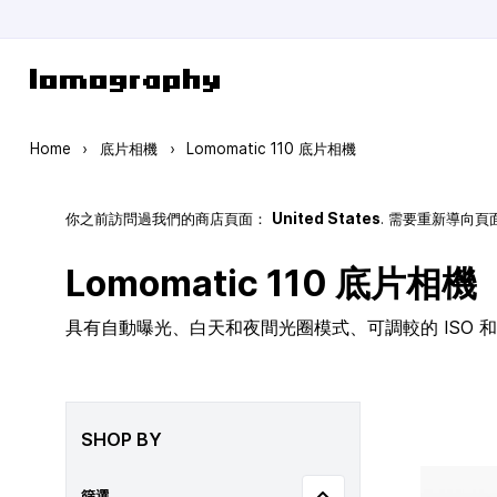
Skip to Content
Home
›
底片相機
›
Lomomatic 110 底片相機
你之前訪問過我們的商店頁面：
United States
. 需要重新導向
Lomomatic 110 底片相機
具有自動曝光、白天和夜間光圈模式、可調較的 ISO 和玻
SHOP BY
篩選