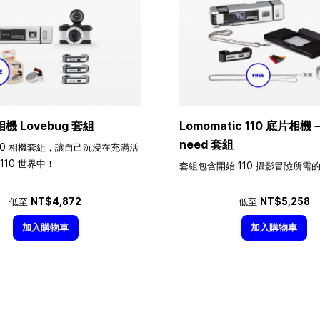
相機 Lovebug 套組
Lomomatic 110 底片相機－A
need 套組
10 相機套組，讓自己沉浸在充滿活
110 世界中！
套組包含開始 110 攝影冒險所需
低至
NT$4,872
低至
NT$5,258
加入購物車
加入購物車