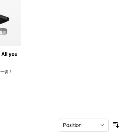
ll you
的一切！
Sort By