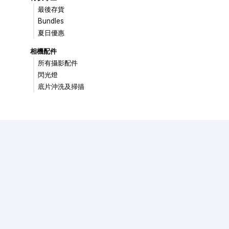
最後存貨
Bundles
夏日優惠
相機配件
所有攝影配件
閃光燈
底片沖洗及掃描