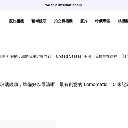
We ship internationally.
底片相機
藝術鏡頭
拍立得相機
底片
特價專區
相機
頁面嗎？ 好的，請將我重定導向到：
United States
.
不用，我想留在這裡：
Ta
璃鏡頭，準備好以最清晰、最有創意的 Lomomatic 110 來