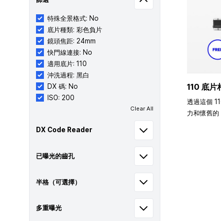
特殊全景格式: No
底片種類: 彩色負片
鏡頭焦距: 24mm
快門線連接: No
適用底片: 110
沖洗過程: 黑白
110 底片
DX 碼: No
ISO: 200
透過這個 1
Clear All
力和懷舊的 
DX Code Reader
已曝光的齒孔
半格（可選擇）
多重曝光