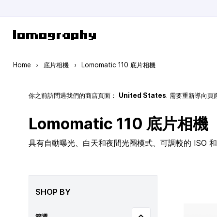
Skip to Content
Home
›
底片相機
›
Lomomatic 110 底片相機
你之前訪問過我們的商店頁面：
United States
. 需要重新導向
Lomomatic 110 底片相機
具有自動曝光、白天和夜間光圈模式、可調較的 ISO 和玻
SHOP BY
篩選