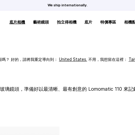
We ship internationally.
底片相機
藝術鏡頭
拍立得相機
底片
特價專區
相機
頁面嗎？ 好的，請將我重定導向到：
United States
.
不用，我想留在這裡：
Ta
璃鏡頭，準備好以最清晰、最有創意的 Lomomatic 110 來