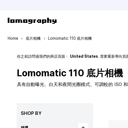
Skip to Content
Home
›
底片相機
›
Lomomatic 110 底片相機
你之前訪問過我們的商店頁面：
United States
. 需要重新導向
Lomomatic 110 底片相機
具有自動曝光、白天和夜間光圈模式、可調較的 ISO 和玻
SHOP BY
篩選