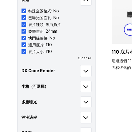
特殊全景格式: No
已曝光的齒孔: No
底片種類: 黑白負片
鏡頭焦距: 24mm
快門線連接: No
適用底片: 110
110 底片
底片大小: 110
Clear All
透過這個 1
力和懷舊的 
DX Code Reader
半格（可選擇）
多重曝光
沖洗過程