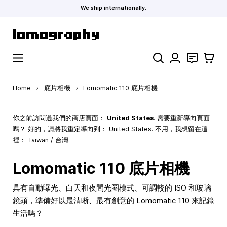
We ship internationally.
Skip to Content
Search
聯絡
購物車
Home
›
底片相機
›
Lomomatic 110 底片相機
你之前訪問過我們的商店頁面：
United States
. 需要重新導向頁面
嗎？ 好的，請將我重定導向到：
United States
.
不用，我想留在這
裡：
Taiwan / 台灣.
Lomomatic 110 底片相機
具有自動曝光、白天和夜間光圈模式、可調較的 ISO 和玻璃
鏡頭，準備好以最清晰、最有創意的 Lomomatic 110 來記錄
生活嗎？