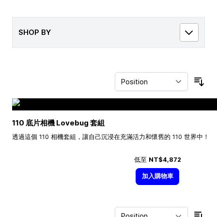
SHOP BY
Sor
110 底片相機 Lovebug 套組
透過這個 110 相機套組，讓自己沉浸在充滿活力和懷舊的 110 世界中！
低至
NT$4,872
加入購物車