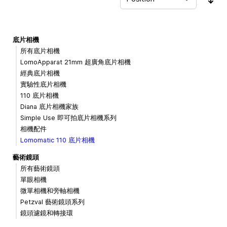
Sor
底片相機
所有底片相機
LomoApparat 21mm 超廣角底片相機
經典底片相機
實驗性底片相機
110 底片相機
Diana 底片相機家族
Simple Use 即可拍底片相機系列
相機配件
Lomomatic 110 底片相機
藝術鏡頭
所有藝術鏡頭
單眼相機
微單相機和旁軸相機
Petzval 藝術鏡頭系列
鏡頭濾鏡和轉接環