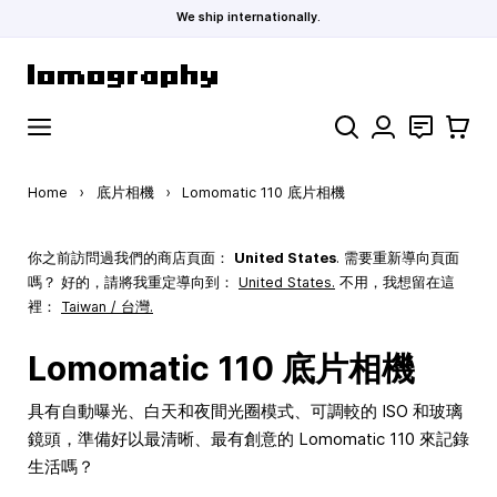
We ship internationally.
Skip to Content
Search
聯絡
購物車
Home
›
底片相機
›
Lomomatic 110 底片相機
你之前訪問過我們的商店頁面：
United States
. 需要重新導向頁面
嗎？ 好的，請將我重定導向到：
United States
.
不用，我想留在這
裡：
Taiwan / 台灣.
Lomomatic 110 底片相機
具有自動曝光、白天和夜間光圈模式、可調較的 ISO 和玻璃
鏡頭，準備好以最清晰、最有創意的 Lomomatic 110 來記錄
生活嗎？