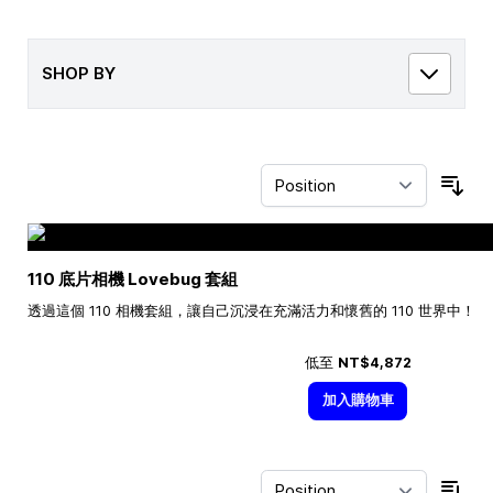
SHOP BY
Sor
110 底片相機 Lovebug 套組
透過這個 110 相機套組，讓自己沉浸在充滿活力和懷舊的 110 世界中！
低至
NT$4,872
加入購物車