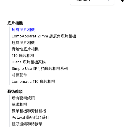
Sor
底片相機
所有底片相機
LomoApparat 21mm 超廣角底片相機
經典底片相機
實驗性底片相機
110 底片相機
Diana 底片相機家族
Simple Use 即可拍底片相機系列
相機配件
Lomomatic 110 底片相機
藝術鏡頭
所有藝術鏡頭
單眼相機
微單相機和旁軸相機
Petzval 藝術鏡頭系列
鏡頭濾鏡和轉接環