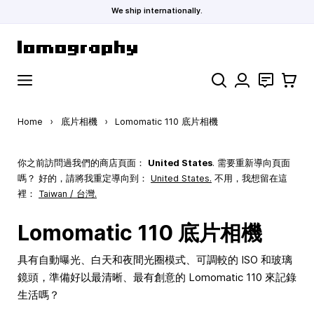
We ship internationally.
Skip to Content
Search
聯絡
購物車
Home
›
底片相機
›
Lomomatic 110 底片相機
你之前訪問過我們的商店頁面：
United States
. 需要重新導向頁面
嗎？ 好的，請將我重定導向到：
United States
.
不用，我想留在這
裡：
Taiwan / 台灣.
Lomomatic 110 底片相機
具有自動曝光、白天和夜間光圈模式、可調較的 ISO 和玻璃
鏡頭，準備好以最清晰、最有創意的 Lomomatic 110 來記錄
生活嗎？