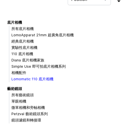
Sor
底片相機
所有底片相機
LomoApparat 21mm 超廣角底片相機
經典底片相機
實驗性底片相機
110 底片相機
Diana 底片相機家族
Simple Use 即可拍底片相機系列
相機配件
Lomomatic 110 底片相機
藝術鏡頭
所有藝術鏡頭
單眼相機
微單相機和旁軸相機
Petzval 藝術鏡頭系列
鏡頭濾鏡和轉接環