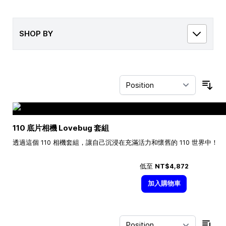
SHOP BY
Sor
110 底片相機 Lovebug 套組
透過這個 110 相機套組，讓自己沉浸在充滿活力和懷舊的 110 世界中！
低至
NT$4,872
加入購物車