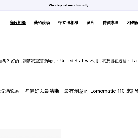
We ship internationally.
底片相機
藝術鏡頭
拍立得相機
底片
特價專區
相機
頁面嗎？ 好的，請將我重定導向到：
United States
.
不用，我想留在這裡：
Ta
璃鏡頭，準備好以最清晰、最有創意的 Lomomatic 110 來