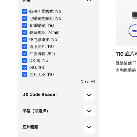
特殊全景格式: No
已曝光的齒孔: No
多重曝光: Yes
鏡頭焦距: 24mm
快門線連接: No
適用底片: 110
110 底片
沖洗過程: 黑白
DX 碼: No
透過這個 1
ISO: 100
力和懷舊的 
底片大小: 110
Clear All
DX Code Reader
半格（可選擇）
底片種類