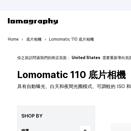
Skip to Content
Home
›
底片相機
›
Lomomatic 110 底片相機
你之前訪問過我們的商店頁面：
United States
. 需要重新導向
Lomomatic 110 底片相機
具有自動曝光、白天和夜間光圈模式、可調較的 ISO 和玻
SHOP BY
篩選