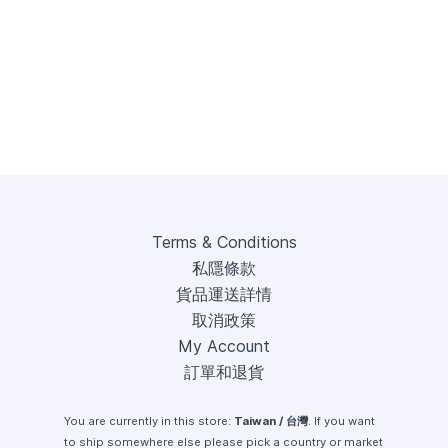
Terms & Conditions
私隱條款
貨品運送詳情
取消政策
My Account
訂單和退貨
You are currently in this store:
Taiwan / 台灣
. If you want
to ship somewhere else please pick a country or market