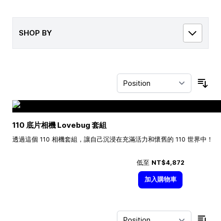
SHOP BY
Sor
110 底片相機 Lovebug 套組
透過這個 110 相機套組，讓自己沉浸在充滿活力和懷舊的 110 世界中！
低至
NT$4,872
加入購物車