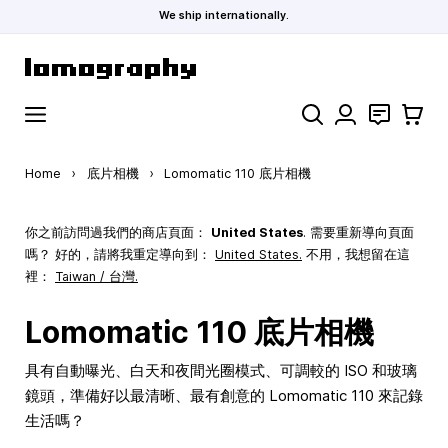
We ship internationally.
Skip to Content
Search
聯絡
購物車
Home
›
底片相機
›
Lomomatic 110 底片相機
你之前訪問過我們的商店頁面：
United States
. 需要重新導向頁面
嗎？ 好的，請將我重定導向到：
United States
.
不用，我想留在這
裡：
Taiwan / 台灣.
Lomomatic 110 底片相機
具有自動曝光、白天和夜間光圈模式、可調較的 ISO 和玻璃
鏡頭，準備好以最清晰、最有創意的 Lomomatic 110 來記錄
生活嗎？