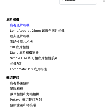
Sor
底片相機
所有底片相機
LomoApparat 21mm 超廣角底片相機
經典底片相機
實驗性底片相機
110 底片相機
Diana 底片相機家族
Simple Use 即可拍底片相機系列
相機配件
Lomomatic 110 底片相機
藝術鏡頭
所有藝術鏡頭
單眼相機
微單相機和旁軸相機
Petzval 藝術鏡頭系列
鏡頭濾鏡和轉接環