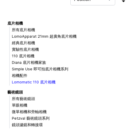
Sor
底片相機
所有底片相機
LomoApparat 21mm 超廣角底片相機
經典底片相機
實驗性底片相機
110 底片相機
Diana 底片相機家族
Simple Use 即可拍底片相機系列
相機配件
Lomomatic 110 底片相機
藝術鏡頭
所有藝術鏡頭
單眼相機
微單相機和旁軸相機
Petzval 藝術鏡頭系列
鏡頭濾鏡和轉接環