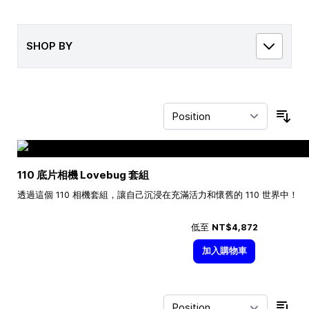
SHOP BY
Sor
110 底片相機 Lovebug 套組
透過這個 110 相機套組，讓自己沉浸在充滿活力和懷舊的 110 世界中！
低至
NT$4,872
加入購物車