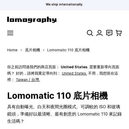
We ship internationally.
Skip to Content
Search
聯絡
購物車
Home
›
底片相機
›
Lomomatic 110 底片相機
你之前訪問過我們的商店頁面：
United States
. 需要重新導向頁面
嗎？ 好的，請將我重定導向到：
United States
.
不用，我想留在這
裡：
Taiwan / 台灣.
Lomomatic 110 底片相機
具有自動曝光、白天和夜間光圈模式、可調較的 ISO 和玻璃
鏡頭，準備好以最清晰、最有創意的 Lomomatic 110 來記錄
生活嗎？