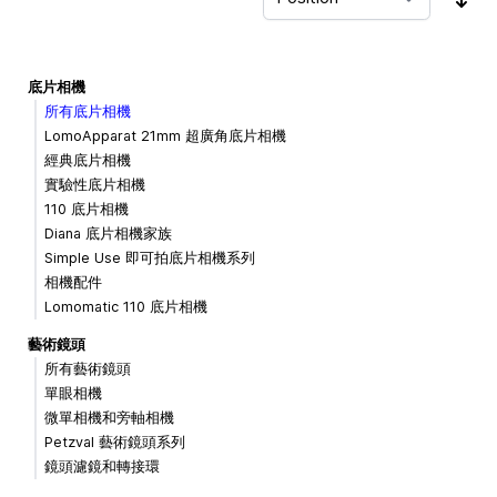
Sor
底片相機
所有底片相機
LomoApparat 21mm 超廣角底片相機
經典底片相機
實驗性底片相機
110 底片相機
Diana 底片相機家族
Simple Use 即可拍底片相機系列
相機配件
Lomomatic 110 底片相機
藝術鏡頭
所有藝術鏡頭
單眼相機
微單相機和旁軸相機
Petzval 藝術鏡頭系列
鏡頭濾鏡和轉接環