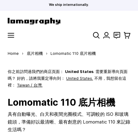
We ship internationally.
Skip to Content
Search
聯絡
購物車
Home
›
底片相機
›
Lomomatic 110 底片相機
你之前訪問過我們的商店頁面：
United States
. 需要重新導向頁面
嗎？ 好的，請將我重定導向到：
United States
.
不用，我想留在這
裡：
Taiwan / 台灣.
Lomomatic 110 底片相機
具有自動曝光、白天和夜間光圈模式、可調較的 ISO 和玻璃
鏡頭，準備好以最清晰、最有創意的 Lomomatic 110 來記錄
生活嗎？