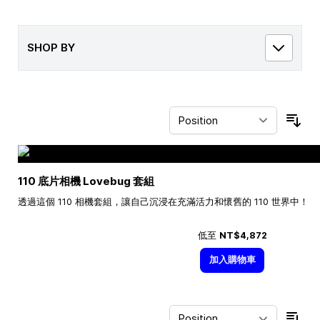
SHOP BY
Sor
110 底片相機 Lovebug 套組
透過這個 110 相機套組，讓自己沉浸在充滿活力和懷舊的 110 世界中！
低至
NT$4,872
加入購物車