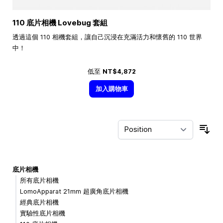
110 底片相機 Lovebug 套組
透過這個 110 相機套組，讓自己沉浸在充滿活力和懷舊的 110 世界
中！
低至
NT$4,872
加入購物車
Sor
底片相機
所有底片相機
LomoApparat 21mm 超廣角底片相機
經典底片相機
實驗性底片相機