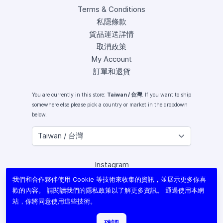
Terms & Conditions
私隱條款
貨品運送詳情
取消政策
My Account
訂單和退貨
You are currently in this store:
Taiwan / 台灣
. If you want to ship
somewhere else please pick a country or market in the dropdown
below.
Instagram
Facebook
我們和合作夥伴使用 Cookie 等技術來收集的資訊，並展示更多你喜
X (Twitter)
歡的內容。 請閱讀我們的
隱私政策
以了解更多資訊。 通過使用本網
Youtube
站，你將同意使用這些技術。
Lomography