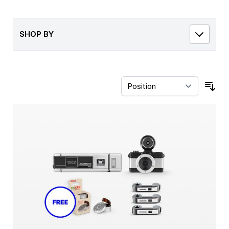
SHOP BY
Sor