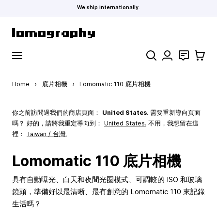
We ship internationally.
Skip to Content
Search
聯絡
購物車
Home
›
底片相機
›
Lomomatic 110 底片相機
你之前訪問過我們的商店頁面：
United States
. 需要重新導向頁面
嗎？ 好的，請將我重定導向到：
United States
.
不用，我想留在這
裡：
Taiwan / 台灣.
Lomomatic 110 底片相機
具有自動曝光、白天和夜間光圈模式、可調較的 ISO 和玻璃
鏡頭，準備好以最清晰、最有創意的 Lomomatic 110 來記錄
生活嗎？