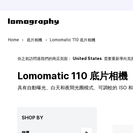
Skip to Content
Home
›
底片相機
›
Lomomatic 110 底片相機
你之前訪問過我們的商店頁面：
United States
. 需要重新導向
Lomomatic 110 底片相機
具有自動曝光、白天和夜間光圈模式、可調較的 ISO 和玻
SHOP BY
篩選