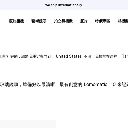
We ship internationally.
底片相機
藝術鏡頭
拍立得相機
底片
特價專區
相機
頁面嗎？ 好的，請將我重定導向到：
United States
.
不用，我想留在這裡：
Ta
璃鏡頭，準備好以最清晰、最有創意的 Lomomatic 110 來