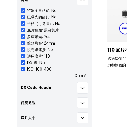
特殊全景格式: No
已曝光的齒孔: No
半格（可選擇）: No
底片種類: 黑白負片
多重曝光: Yes
鏡頭焦距: 24mm
110 底片
快門線連接: No
適用底片: 110
透過這個 1
DX 碼: No
力和懷舊的 
ISO: 100-400
Clear All
DX Code Reader
沖洗過程
底片大小