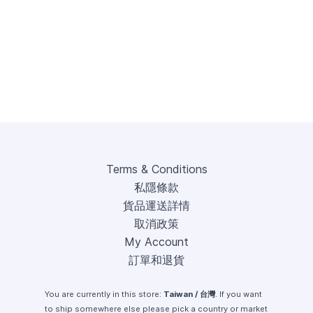
Terms & Conditions
私隱條款
貨品運送詳情
取消政策
My Account
訂單和退貨
You are currently in this store:
Taiwan / 台灣
. If you want
to ship somewhere else please pick a country or market