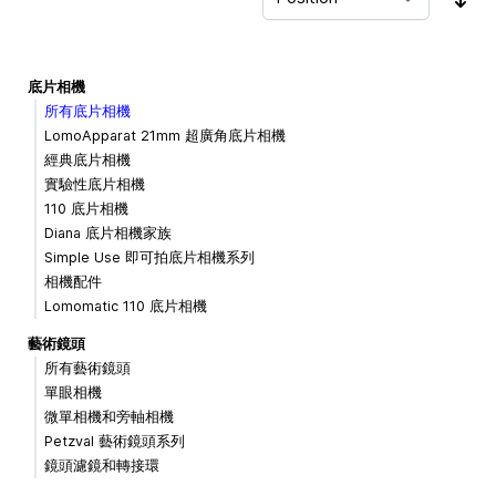
Sor
底片相機
所有底片相機
LomoApparat 21mm 超廣角底片相機
經典底片相機
實驗性底片相機
110 底片相機
Diana 底片相機家族
Simple Use 即可拍底片相機系列
相機配件
Lomomatic 110 底片相機
藝術鏡頭
所有藝術鏡頭
單眼相機
微單相機和旁軸相機
Petzval 藝術鏡頭系列
鏡頭濾鏡和轉接環