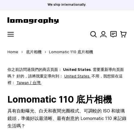
We ship internationally.
Skip to Content
Search
聯絡
購物車
Home
›
底片相機
›
Lomomatic 110 底片相機
你之前訪問過我們的商店頁面：
United States
. 需要重新導向頁面
嗎？ 好的，請將我重定導向到：
United States
.
不用，我想留在這
裡：
Taiwan / 台灣.
Lomomatic 110 底片相機
具有自動曝光、白天和夜間光圈模式、可調較的 ISO 和玻璃
鏡頭，準備好以最清晰、最有創意的 Lomomatic 110 來記錄
生活嗎？