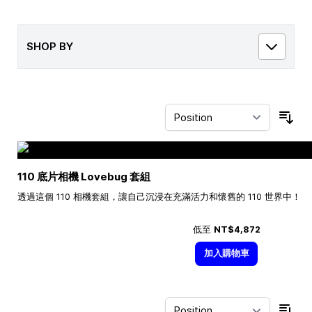
SHOP BY
Sor
110 底片相機 Lovebug 套組
透過這個 110 相機套組，讓自己沉浸在充滿活力和懷舊的 110 世界中！
低至
NT$4,872
加入購物車