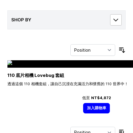
SHOP BY
Sor
110 底片相機 Lovebug 套組
透過這個 110 相機套組，讓自己沉浸在充滿活力和懷舊的 110 世界中！
低至
NT$4,872
加入購物車