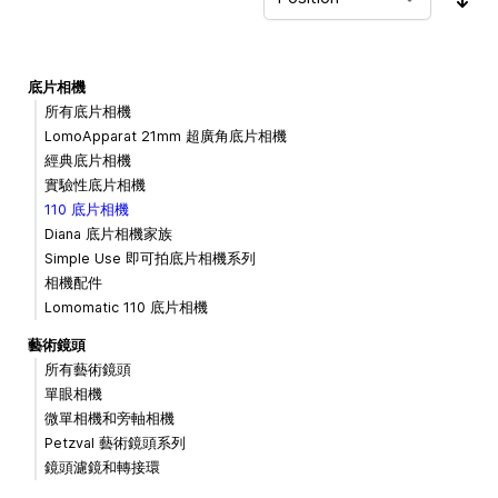
Sor
底片相機
所有底片相機
LomoApparat 21mm 超廣角底片相機
經典底片相機
實驗性底片相機
110 底片相機
Diana 底片相機家族
Simple Use 即可拍底片相機系列
相機配件
Lomomatic 110 底片相機
藝術鏡頭
所有藝術鏡頭
單眼相機
微單相機和旁軸相機
Petzval 藝術鏡頭系列
鏡頭濾鏡和轉接環