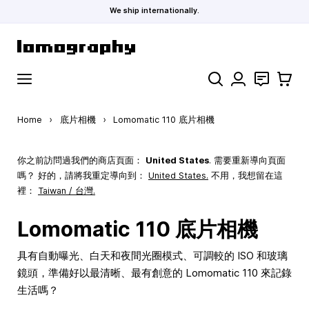
We ship internationally.
Skip to Content
Search
聯絡
購物車
Home
›
底片相機
›
Lomomatic 110 底片相機
你之前訪問過我們的商店頁面：
United States
. 需要重新導向頁面
嗎？ 好的，請將我重定導向到：
United States
.
不用，我想留在這
裡：
Taiwan / 台灣.
Lomomatic 110 底片相機
具有自動曝光、白天和夜間光圈模式、可調較的 ISO 和玻璃
鏡頭，準備好以最清晰、最有創意的 Lomomatic 110 來記錄
生活嗎？