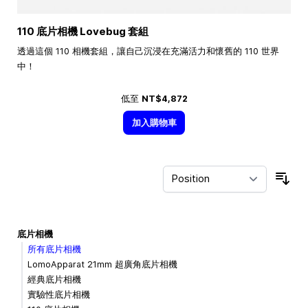
110 底片相機 Lovebug 套組
透過這個 110 相機套組，讓自己沉浸在充滿活力和懷舊的 110 世界
中！
低至
NT$4,872
加入購物車
Sor
底片相機
所有底片相機
LomoApparat 21mm 超廣角底片相機
經典底片相機
實驗性底片相機