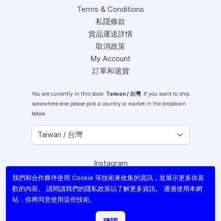
Terms & Conditions
私隱條款
貨品運送詳情
取消政策
My Account
訂單和退貨
You are currently in this store:
Taiwan / 台灣
. If you want to ship
somewhere else please pick a country or market in the dropdown
below.
Instagram
Facebook
我們和合作夥伴使用 Cookie 等技術來收集的資訊，並展示更多你喜
X (Twitter)
歡的內容。 請閱讀我們的
隱私政策
以了解更多資訊。 通過使用本網
Youtube
站，你將同意使用這些技術。
Lomography