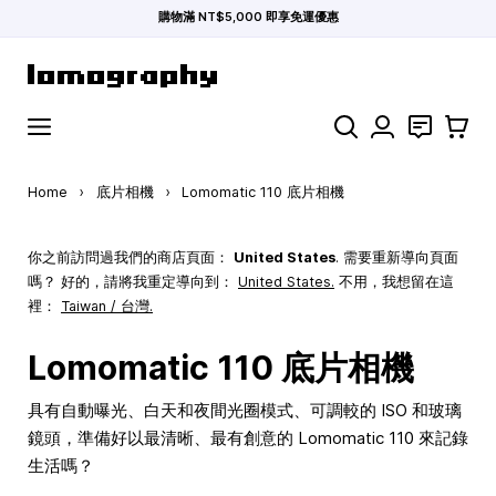
購物滿 NT$5,000 即享免運優惠
Skip to Content
Search
聯絡
購物車
Home
›
底片相機
›
Lomomatic 110 底片相機
你之前訪問過我們的商店頁面：
United States
. 需要重新導向頁面
嗎？ 好的，請將我重定導向到：
United States
.
不用，我想留在這
裡：
Taiwan / 台灣.
Lomomatic 110 底片相機
具有自動曝光、白天和夜間光圈模式、可調較的 ISO 和玻璃
鏡頭，準備好以最清晰、最有創意的 Lomomatic 110 來記錄
生活嗎？