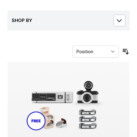
SHOP BY
Sor