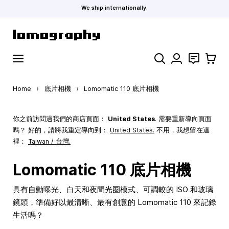
We ship internationally.
Skip to Content
Search
聯絡
購物車
Home
›
底片相機
›
Lomomatic 110 底片相機
你之前訪問過我們的商店頁面：
United States
. 需要重新導向頁面
嗎？ 好的，請將我重定導向到：
United States
.
不用，我想留在這
裡：
Taiwan / 台灣.
Lomomatic 110 底片相機
具有自動曝光、白天和夜間光圈模式、可調較的 ISO 和玻璃
鏡頭，準備好以最清晰、最有創意的 Lomomatic 110 來記錄
生活嗎？