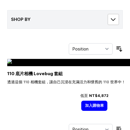
SHOP BY
Sor
110 底片相機 Lovebug 套組
透過這個 110 相機套組，讓自己沉浸在充滿活力和懷舊的 110 世界中！
低至
NT$4,872
加入購物車