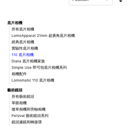
Sor
底片相機
所有底片相機
LomoApparat 21mm 超廣角底片相機
經典底片相機
實驗性底片相機
110 底片相機
Diana 底片相機家族
Simple Use 即可拍底片相機系列
相機配件
Lomomatic 110 底片相機
藝術鏡頭
所有藝術鏡頭
單眼相機
微單相機和旁軸相機
Petzval 藝術鏡頭系列
鏡頭濾鏡和轉接環