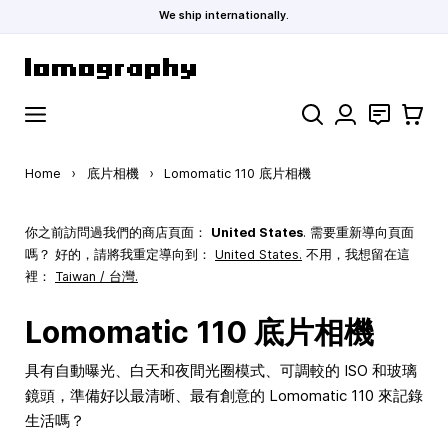
We ship internationally.
Skip to Content
Search
聯絡
購物車
Home
›
底片相機
›
Lomomatic 110 底片相機
你之前訪問過我們的商店頁面：
United States
. 需要重新導向頁面
嗎？ 好的，請將我重定導向到：
United States
.
不用，我想留在這
裡：
Taiwan / 台灣.
Lomomatic 110 底片相機
具有自動曝光、白天和夜間光圈模式、可調較的 ISO 和玻璃
鏡頭，準備好以最清晰、最有創意的 Lomomatic 110 來記錄
生活嗎？