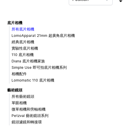
Sor
底片相機
所有底片相機
LomoApparat 21mm 超廣角底片相機
經典底片相機
實驗性底片相機
110 底片相機
Diana 底片相機家族
Simple Use 即可拍底片相機系列
相機配件
Lomomatic 110 底片相機
藝術鏡頭
所有藝術鏡頭
單眼相機
微單相機和旁軸相機
Petzval 藝術鏡頭系列
鏡頭濾鏡和轉接環