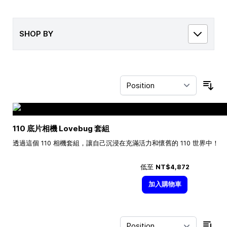
SHOP BY
Sor
110 底片相機 Lovebug 套組
透過這個 110 相機套組，讓自己沉浸在充滿活力和懷舊的 110 世界中！
低至
NT$4,872
加入購物車