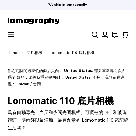
We ship internationally.
Skip to Content
Search
聯絡
購物車
Home
›
底片相機
›
Lomomatic 110 底片相機
你之前訪問過我們的商店頁面：
United States
. 需要重新導向頁面
嗎？ 好的，請將我重定導向到：
United States
.
不用，我想留在這
裡：
Taiwan / 台灣.
Lomomatic 110 底片相機
具有自動曝光、白天和夜間光圈模式、可調較的 ISO 和玻璃
鏡頭，準備好以最清晰、最有創意的 Lomomatic 110 來記錄
生活嗎？