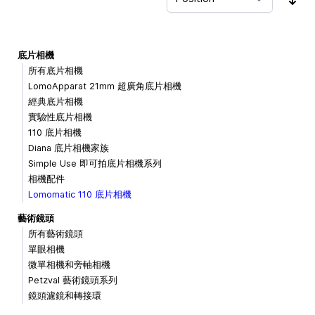
Sor
底片相機
所有底片相機
LomoApparat 21mm 超廣角底片相機
經典底片相機
實驗性底片相機
110 底片相機
Diana 底片相機家族
Simple Use 即可拍底片相機系列
相機配件
Lomomatic 110 底片相機
藝術鏡頭
所有藝術鏡頭
單眼相機
微單相機和旁軸相機
Petzval 藝術鏡頭系列
鏡頭濾鏡和轉接環