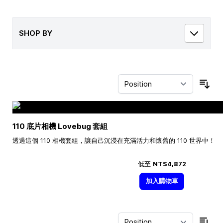
SHOP BY
Sor
110 底片相機 Lovebug 套組
透過這個 110 相機套組，讓自己沉浸在充滿活力和懷舊的 110 世界中！
低至
NT$4,872
加入購物車