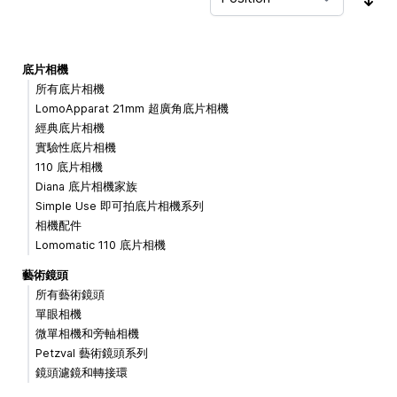
Sor
底片相機
所有底片相機
LomoApparat 21mm 超廣角底片相機
經典底片相機
實驗性底片相機
110 底片相機
Diana 底片相機家族
Simple Use 即可拍底片相機系列
相機配件
Lomomatic 110 底片相機
藝術鏡頭
所有藝術鏡頭
單眼相機
微單相機和旁軸相機
Petzval 藝術鏡頭系列
鏡頭濾鏡和轉接環