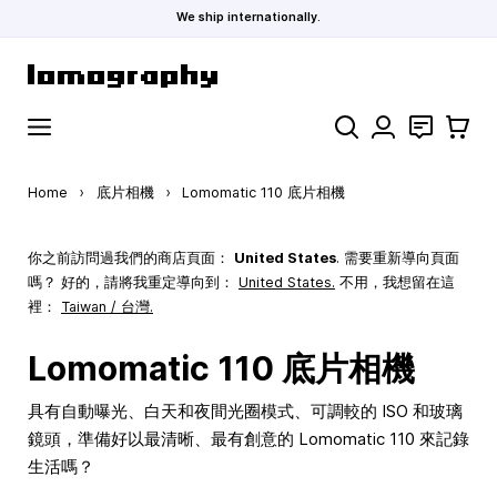
We ship internationally.
Skip to Content
Search
聯絡
購物車
Home
›
底片相機
›
Lomomatic 110 底片相機
你之前訪問過我們的商店頁面：
United States
. 需要重新導向頁面
嗎？ 好的，請將我重定導向到：
United States
.
不用，我想留在這
裡：
Taiwan / 台灣.
Lomomatic 110 底片相機
具有自動曝光、白天和夜間光圈模式、可調較的 ISO 和玻璃
鏡頭，準備好以最清晰、最有創意的 Lomomatic 110 來記錄
生活嗎？