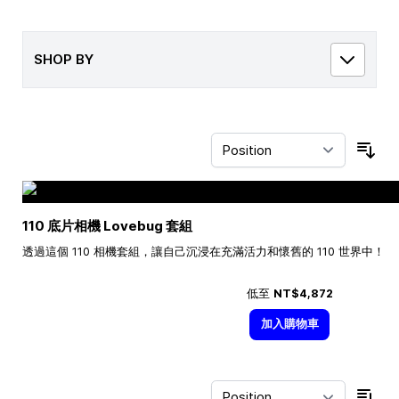
SHOP BY
Sor
110 底片相機 Lovebug 套組
透過這個 110 相機套組，讓自己沉浸在充滿活力和懷舊的 110 世界中！
低至
NT$4,872
加入購物車