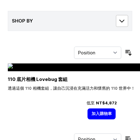
SHOP BY
Sor
110 底片相機 Lovebug 套組
透過這個 110 相機套組，讓自己沉浸在充滿活力和懷舊的 110 世界中！
低至
NT$4,872
加入購物車