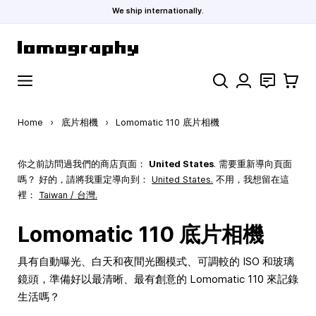
We ship internationally.
Skip to Content
Search
聯絡
購物車
Home
›
底片相機
›
Lomomatic 110 底片相機
你之前訪問過我們的商店頁面：
United States
. 需要重新導向頁面
嗎？ 好的，請將我重定導向到：
United States
.
不用，我想留在這
裡：
Taiwan / 台灣.
Lomomatic 110 底片相機
具有自動曝光、白天和夜間光圈模式、可調較的 ISO 和玻璃
鏡頭，準備好以最清晰、最有創意的 Lomomatic 110 來記錄
生活嗎？