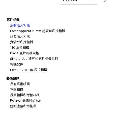
Sor
底片相機
所有底片相機
LomoApparat 21mm 超廣角底片相機
經典底片相機
實驗性底片相機
110 底片相機
Diana 底片相機家族
Simple Use 即可拍底片相機系列
相機配件
Lomomatic 110 底片相機
藝術鏡頭
所有藝術鏡頭
單眼相機
微單相機和旁軸相機
Petzval 藝術鏡頭系列
鏡頭濾鏡和轉接環