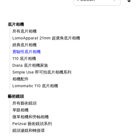
Sor
底片相機
所有底片相機
LomoApparat 21mm 超廣角底片相機
經典底片相機
實驗性底片相機
110 底片相機
Diana 底片相機家族
Simple Use 即可拍底片相機系列
相機配件
Lomomatic 110 底片相機
藝術鏡頭
所有藝術鏡頭
單眼相機
微單相機和旁軸相機
Petzval 藝術鏡頭系列
鏡頭濾鏡和轉接環