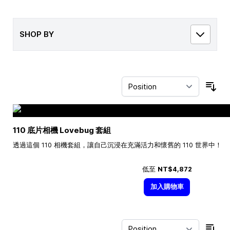
SHOP BY
Sor
110 底片相機 Lovebug 套組
透過這個 110 相機套組，讓自己沉浸在充滿活力和懷舊的 110 世界中！
低至
NT$4,872
加入購物車