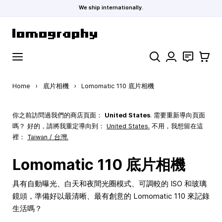
We ship internationally.
Skip to Content
Search
聯絡
購物車
Home
›
底片相機
›
Lomomatic 110 底片相機
你之前訪問過我們的商店頁面：
United States
. 需要重新導向頁面
嗎？ 好的，請將我重定導向到：
United States
.
不用，我想留在這
裡：
Taiwan / 台灣.
Lomomatic 110 底片相機
具有自動曝光、白天和夜間光圈模式、可調較的 ISO 和玻璃
鏡頭，準備好以最清晰、最有創意的 Lomomatic 110 來記錄
生活嗎？