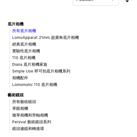
Sor
底片相機
所有底片相機
LomoApparat 21mm 超廣角底片相機
經典底片相機
實驗性底片相機
110 底片相機
Diana 底片相機家族
Simple Use 即可拍底片相機系列
相機配件
Lomomatic 110 底片相機
藝術鏡頭
所有藝術鏡頭
單眼相機
微單相機和旁軸相機
Petzval 藝術鏡頭系列
鏡頭濾鏡和轉接環