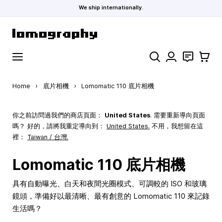
We ship internationally.
Skip to Content
Search
聯絡
購物車
Home
›
底片相機
›
Lomomatic 110 底片相機
你之前訪問過我們的商店頁面：
United States
. 需要重新導向頁面
嗎？ 好的，請將我重定導向到：
United States
.
不用，我想留在這
裡：
Taiwan / 台灣.
Lomomatic 110 底片相機
具有自動曝光、白天和夜間光圈模式、可調較的 ISO 和玻璃
鏡頭，準備好以最清晰、最有創意的 Lomomatic 110 來記錄
生活嗎？