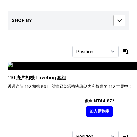
SHOP BY
Sor
110 底片相機 Lovebug 套組
透過這個 110 相機套組，讓自己沉浸在充滿活力和懷舊的 110 世界中！
低至
NT$4,872
加入購物車