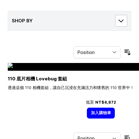
SHOP BY
Sor
110 底片相機 Lovebug 套組
透過這個 110 相機套組，讓自己沉浸在充滿活力和懷舊的 110 世界中！
低至
NT$4,872
加入購物車