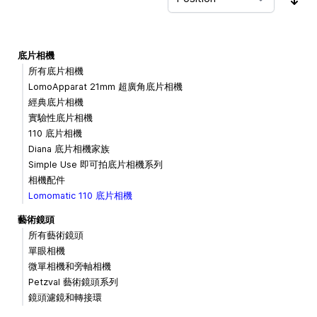
Sor
底片相機
所有底片相機
LomoApparat 21mm 超廣角底片相機
經典底片相機
實驗性底片相機
110 底片相機
Diana 底片相機家族
Simple Use 即可拍底片相機系列
相機配件
Lomomatic 110 底片相機
藝術鏡頭
所有藝術鏡頭
單眼相機
微單相機和旁軸相機
Petzval 藝術鏡頭系列
鏡頭濾鏡和轉接環