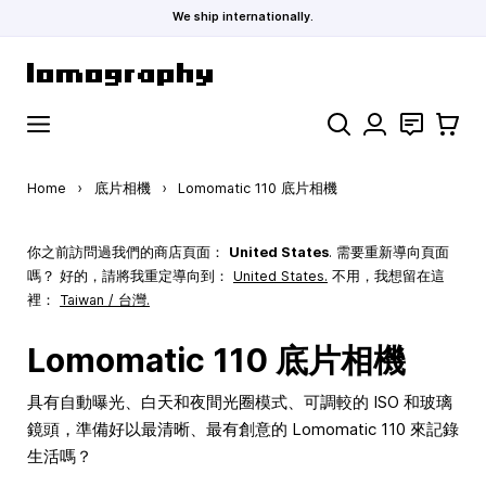
We ship internationally.
Skip to Content
Search
聯絡
購物車
Home
›
底片相機
›
Lomomatic 110 底片相機
你之前訪問過我們的商店頁面：
United States
. 需要重新導向頁面
嗎？ 好的，請將我重定導向到：
United States
.
不用，我想留在這
裡：
Taiwan / 台灣.
Lomomatic 110 底片相機
具有自動曝光、白天和夜間光圈模式、可調較的 ISO 和玻璃
鏡頭，準備好以最清晰、最有創意的 Lomomatic 110 來記錄
生活嗎？