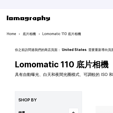
Skip to Content
Home
›
底片相機
›
Lomomatic 110 底片相機
你之前訪問過我們的商店頁面：
United States
. 需要重新導向
Lomomatic 110 底片相機
具有自動曝光、白天和夜間光圈模式、可調較的 ISO 和玻
SHOP BY
篩選