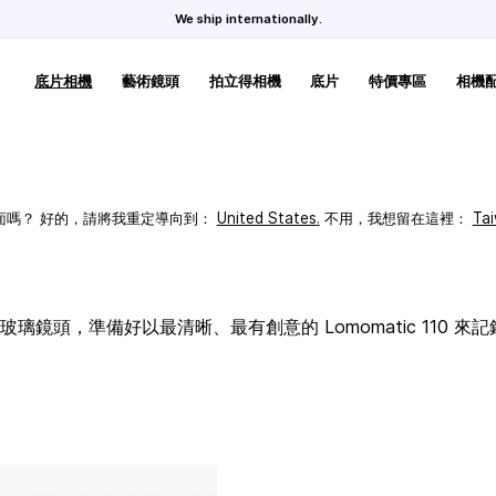
We ship internationally.
底片相機
藝術鏡頭
拍立得相機
底片
特價專區
相機
頁面嗎？ 好的，請將我重定導向到：
United States
.
不用，我想留在這裡：
Ta
璃鏡頭，準備好以最清晰、最有創意的 Lomomatic 110 來