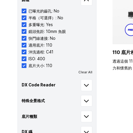
已曝光的齒孔: No
半格（可選擇）: No
多重曝光: Yes
鏡頭焦距: 10mm 魚眼
快門線連接: No
適用底片: 110
110 底片
沖洗過程: C41
ISO: 400
透過這個 1
底片大小: 110
力和懷舊的 
Clear All
DX Code Reader
特殊全景格式
底片種類
DX 碼