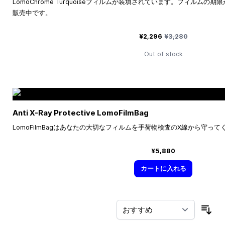
LomoChrome Turquoiseフィルムが装填されています。フィルムの
販売中です。
特別価格
通常価格
¥2,296
¥3,280
Out of stock
Anti X-Ray Protective LomoFilmBag
LomoFilmBagはあなたの大切なフィルムを手荷物検査のX線から守って
¥5,880
カートに入れる
並