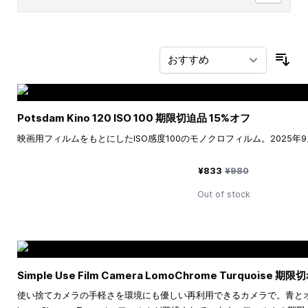
並
Potsdam Kino 120 ISO 100 期限切迫品 15%オフ
映画用フィルムをもとにしたISO感度100のモノクロフィルム。2025年
特別価格
通常価格
¥833
¥980
Out of stock
Simple Use Film Camera LomoChrome Turquoise 期
使い捨てカメラの手軽さを環境にも優しい再利用できるカメラで。青と