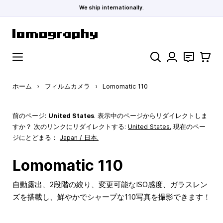
We ship internationally.
コンテンツにスキップ
検索
お問い合わ
カート
ホーム
›
フィルムカメラ
›
Lomomatic 110
前のページ:
United States
. 表示中のページからリダイレクトしま
すか？ 次のリンクにリダイレクトする:
United States
.
現在のペー
ジにとどまる：
Japan / 日本.
Lomomatic 110
自動露出、2段階の絞り、変更可能なISO感度、ガラスレン
ズを搭載し、鮮やかでシャープな110写真を撮影できます！