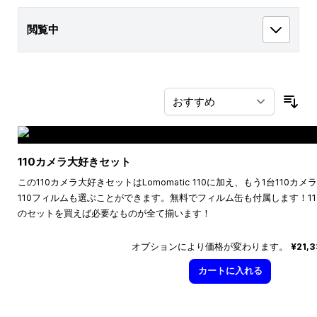
閲覧中
並
110カメラ大好きセット
この110カメラ大好きセットはLomomatic 110に加え、もう1台110
110フィルムも選ぶことができます。無料でフィルム缶も付属します！1
のセットを買えば必要なものが全て揃います！
オプションにより価格が変わります。
¥21,
カートに入れる