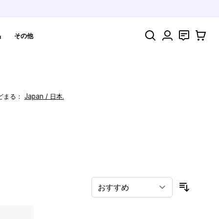
検索
お問い合わ
カート
品
その他
どまる：
Japan / 日本.
！
並び順