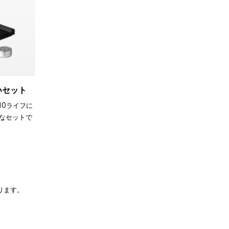
買いセット
110ライフに
なセットで
ります。