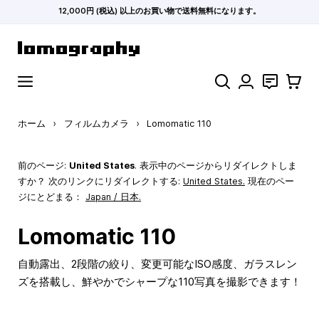
12,000円 (税込) 以上のお買い物で送料無料になります。
コンテンツにスキップ
検索
お問い合わ
カート
ホーム
›
フィルムカメラ
›
Lomomatic 110
前のページ:
United States
. 表示中のページからリダイレクトしま
すか？ 次のリンクにリダイレクトする:
United States
.
現在のペー
ジにとどまる：
Japan / 日本.
Lomomatic 110
自動露出、2段階の絞り、変更可能なISO感度、ガラスレン
ズを搭載し、鮮やかでシャープな110写真を撮影できます！