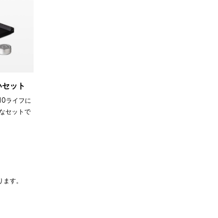
買いセット
110ライフに
なセットで
ります。