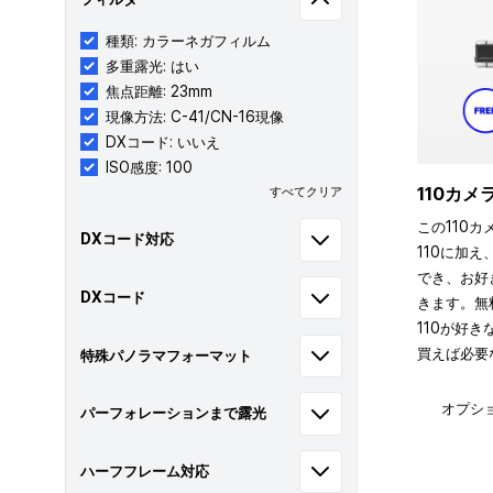
種類: カラーネガフィルム
多重露光: はい
焦点距離: 23mm
現像方法: C-41/CN-16現像
DXコード: いいえ
ISO感度: 100
110カ
すべてクリア
この110カ
DXコード対応
110に加え
でき、お好
DXコード
きます。無
110が好
買えば必要
特殊パノラマフォーマット
オプシ
パーフォレーションまで露光
ハーフフレーム対応