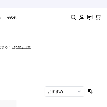
検索
お問い合わ
カート
品
その他
どまる：
Japan / 日本.
！
並び順