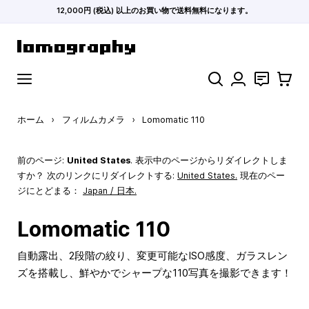
12,000円 (税込) 以上のお買い物で送料無料になります。
コンテンツにスキップ
検索
お問い合わ
カート
ホーム
›
フィルムカメラ
›
Lomomatic 110
前のページ:
United States
. 表示中のページからリダイレクトしま
すか？ 次のリンクにリダイレクトする:
United States
.
現在のペー
ジにとどまる：
Japan / 日本.
Lomomatic 110
自動露出、2段階の絞り、変更可能なISO感度、ガラスレン
ズを搭載し、鮮やかでシャープな110写真を撮影できます！