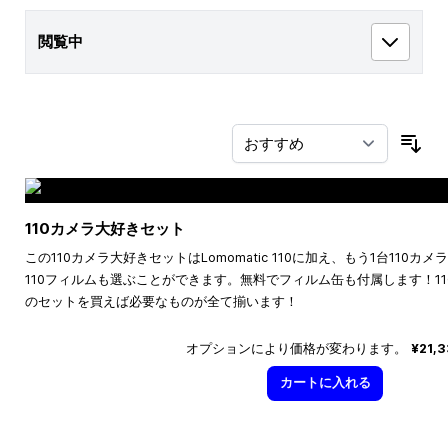
閲覧中
並
110カメラ大好きセット
この110カメラ大好きセットはLomomatic 110に加え、もう1台110
110フィルムも選ぶことができます。無料でフィルム缶も付属します！1
のセットを買えば必要なものが全て揃います！
オプションにより価格が変わります。
¥21,
カートに入れる