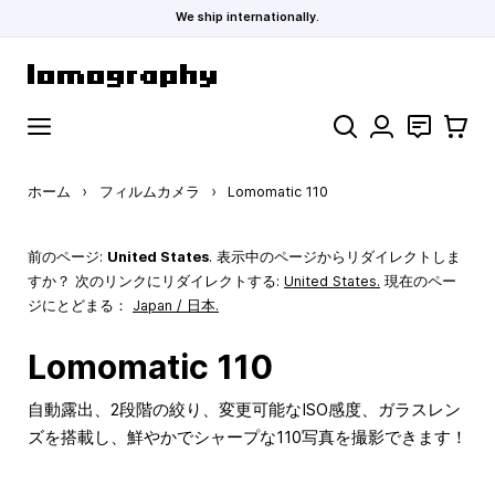
We ship internationally.
コンテンツにスキップ
検索
お問い合わ
カート
ホーム
›
フィルムカメラ
›
Lomomatic 110
前のページ:
United States
. 表示中のページからリダイレクトしま
すか？ 次のリンクにリダイレクトする:
United States
.
現在のペー
ジにとどまる：
Japan / 日本.
Lomomatic 110
自動露出、2段階の絞り、変更可能なISO感度、ガラスレン
ズを搭載し、鮮やかでシャープな110写真を撮影できます！