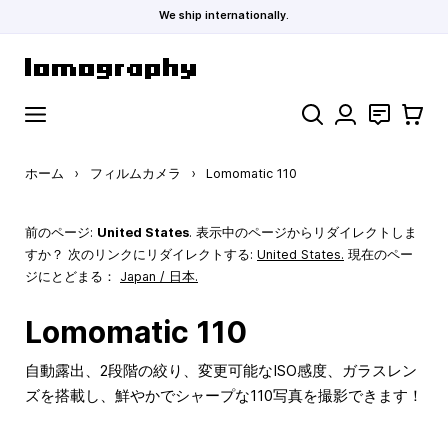
We ship internationally.
コンテンツにスキップ
検索
お問い合わ
カート
ホーム
›
フィルムカメラ
›
Lomomatic 110
前のページ:
United States
. 表示中のページからリダイレクトしま
すか？ 次のリンクにリダイレクトする:
United States
.
現在のペー
ジにとどまる：
Japan / 日本.
Lomomatic 110
自動露出、2段階の絞り、変更可能なISO感度、ガラスレン
ズを搭載し、鮮やかでシャープな110写真を撮影できます！