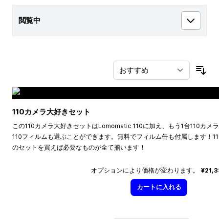
閲覧中
並
110カメラ大好きセット
この110カメラ大好きセットはLomomatic 110に加え、もう1台110
110フィルムも選ぶことができます。無料でフィルム缶も付属します！1
のセットを買えば必要なものが全て揃います！
オプションにより価格が変わります。
¥21,
カートに入れる