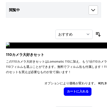
閲覧中
並
110カメラ大好きセット
この110カメラ大好きセットはLomomatic 110に加え、もう1台110
110フィルムも選ぶことができます。無料でフィルム缶も付属します！1
のセットを買えば必要なものが全て揃います！
オプションにより価格が変わります。
¥21,
カートに入れる