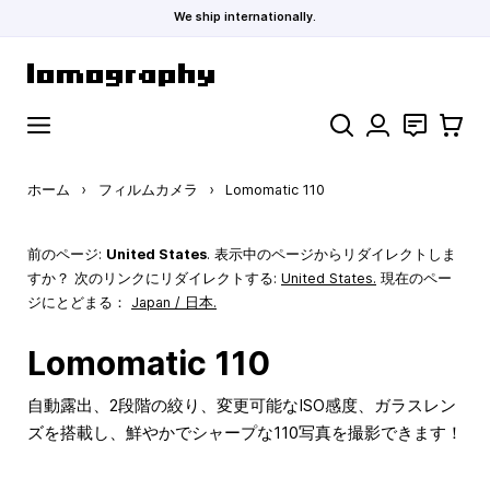
We ship internationally.
コンテンツにスキップ
検索
お問い合わ
カート
ホーム
›
フィルムカメラ
›
Lomomatic 110
前のページ:
United States
. 表示中のページからリダイレクトしま
すか？ 次のリンクにリダイレクトする:
United States
.
現在のペー
ジにとどまる：
Japan / 日本.
Lomomatic 110
自動露出、2段階の絞り、変更可能なISO感度、ガラスレン
ズを搭載し、鮮やかでシャープな110写真を撮影できます！