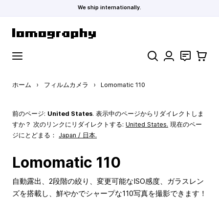
We ship internationally.
コンテンツにスキップ
検索
お問い合わ
カート
ホーム
›
フィルムカメラ
›
Lomomatic 110
前のページ:
United States
. 表示中のページからリダイレクトしま
すか？ 次のリンクにリダイレクトする:
United States
.
現在のペー
ジにとどまる：
Japan / 日本.
Lomomatic 110
自動露出、2段階の絞り、変更可能なISO感度、ガラスレン
ズを搭載し、鮮やかでシャープな110写真を撮影できます！