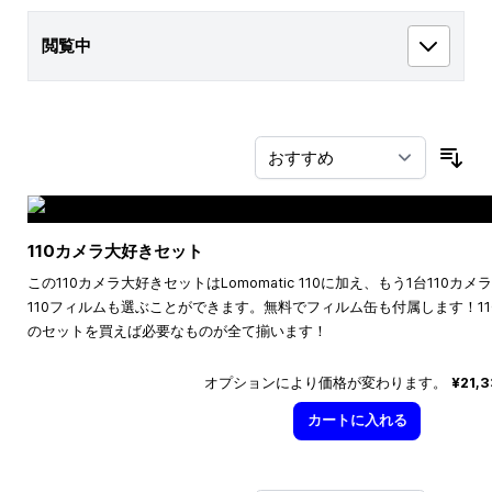
閲覧中
並
110カメラ大好きセット
この110カメラ大好きセットはLomomatic 110に加え、もう1台110
110フィルムも選ぶことができます。無料でフィルム缶も付属します！1
のセットを買えば必要なものが全て揃います！
オプションにより価格が変わります。
¥21,
カートに入れる