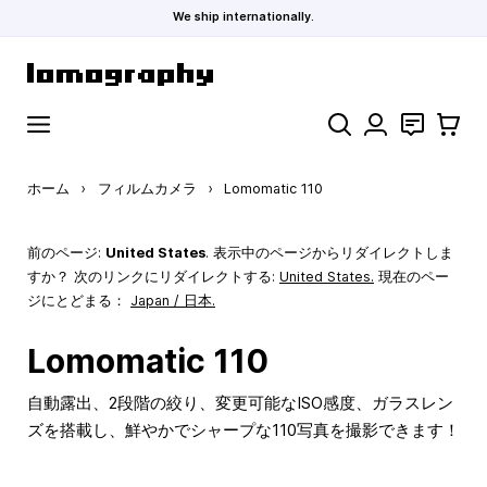
We ship internationally.
コンテンツにスキップ
検索
お問い合わ
カート
ホーム
›
フィルムカメラ
›
Lomomatic 110
前のページ:
United States
. 表示中のページからリダイレクトしま
すか？ 次のリンクにリダイレクトする:
United States
.
現在のペー
ジにとどまる：
Japan / 日本.
Lomomatic 110
自動露出、2段階の絞り、変更可能なISO感度、ガラスレン
ズを搭載し、鮮やかでシャープな110写真を撮影できます！