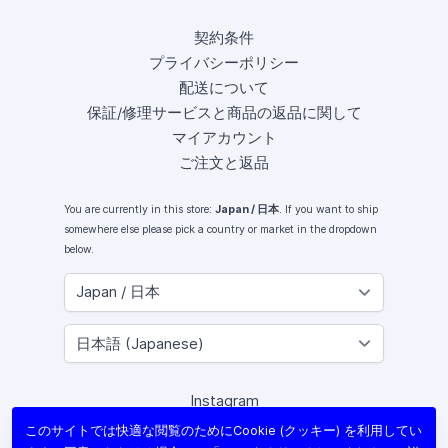
契約条件
プライバシーポリシー
配送について
保証/修理サービスと商品の返品に関して
マイアカウント
ご注文と返品
You are currently in this store:
Japan / 日本
. If you want to ship
somewhere else please pick a country or market in the dropdown
below.
Instagram
Facebook
このサイトでは快適な閲覧のためにCookie (クッキー) を利用してい