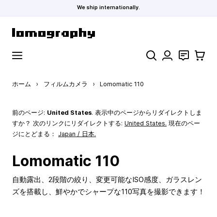
We ship internationally.
コンテンツにスキップ
検索
お問い合わ
カート
ホーム
›
フィルムカメラ
›
Lomomatic 110
前のページ:
United States
. 表示中のページからリダイレクトしま
すか？ 次のリンクにリダイレクトする:
United States
.
現在のペー
ジにとどまる：
Japan / 日本.
Lomomatic 110
自動露出、2段階の絞り、変更可能なISO感度、ガラスレン
ズを搭載し、鮮やかでシャープな110写真を撮影できます！