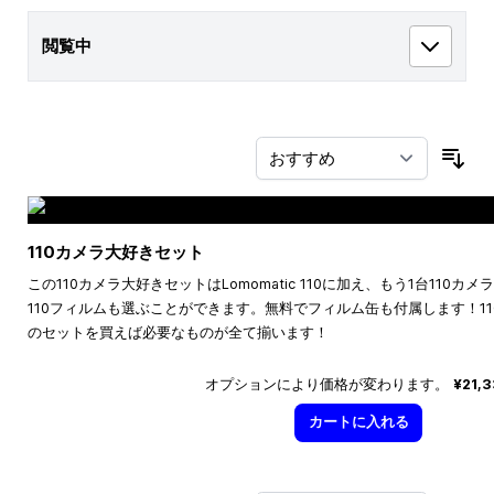
閲覧中
並
110カメラ大好きセット
この110カメラ大好きセットはLomomatic 110に加え、もう1台110
110フィルムも選ぶことができます。無料でフィルム缶も付属します！1
のセットを買えば必要なものが全て揃います！
オプションにより価格が変わります。
¥21,
カートに入れる