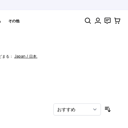
検索
お問い合わ
カート
品
その他
どまる：
Japan / 日本.
！
並び順