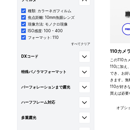
種類: カラーネガフィルム
焦点距離: 10mm魚眼レンズ
現像方法: モノクロ現像
ISO感度: 100 - 400
フォーマット: 110
すべてクリア
110カ
DXコード
この110カ
110に加え
特殊パノラマフォーマット
でき、お好
きます。無
110が好
パーフォレーションまで露光
買えば必要
ハーフフレーム対応
オプシ
多重露光